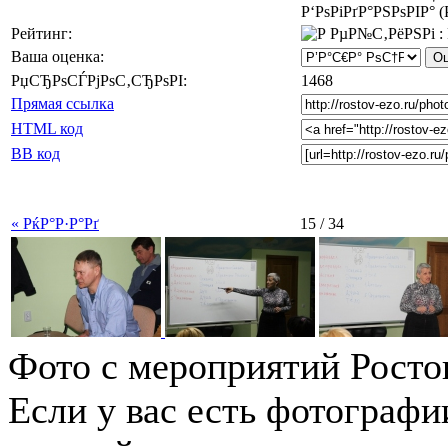
Р‘РѕРіРґР°РЅРѕРІР° (
Рейтинг:
Ваша оценка:
РџСЂРѕСЃРјРѕС‚СЂРѕРІ:
1468
Прямая ссылка
HTML код
BB код
« РќР°Р·Р°Рґ
15 / 34
Фото с мероприятий Росто
Если у вас есть фотографи