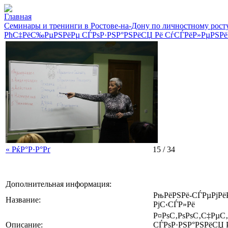
Главная
Семинары и тренинги в Ростове-на-Дону по личностному рост
РћС‡РёС‰РµРЅРёРµ СЃРѕР·РЅР°РЅРёСЏ Рё СѓСЃРёР»РµРЅРё
« РќР°Р·Р°Рґ
15 / 34
Дополнительная информация:
РњРёРЅРё-СЃРµРјРё
Название:
РјС‹СЃР»Рё
Р¤РѕС‚РѕРѕС‚С‡РµС
Описание:
СЃРѕР·РЅР°РЅРёСЏ 