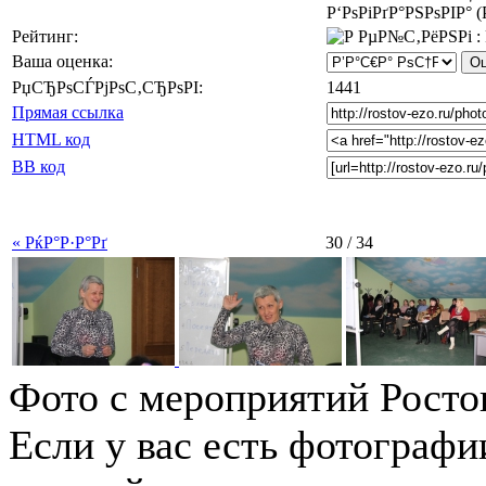
Р‘РѕРіРґР°РЅРѕРІР° (
Рейтинг:
Ваша оценка:
РџСЂРѕСЃРјРѕС‚СЂРѕРІ:
1441
Прямая ссылка
HTML код
BB код
« РќР°Р·Р°Рґ
30 / 34
Фото с мероприятий Росто
Если у вас есть фотографи