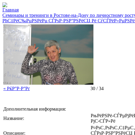
Главная
Семинары и тренинги в Ростове-на-Дону по личностному рост
РћС‡РёС‰РµРЅРёРµ СЃРѕР·РЅР°РЅРёСЏ Рё СѓСЃРёР»РµРЅРё
« РќР°Р·Р°Рґ
30 / 34
Дополнительная информация:
РњРёРЅРё-СЃРµРјРё
Название:
РјС‹СЃР»Рё
Р¤РѕС‚РѕРѕС‚С‡РµС
Описание:
СЃРѕР·РЅР°РЅРёСЏ 