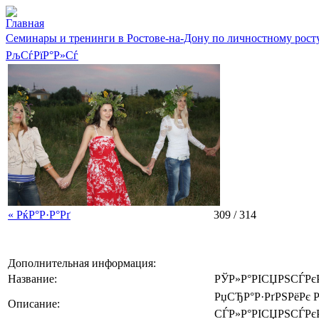
Главная
Семинары и тренинги в Ростове-на-Дону по личностному рост
РљСѓРїР°Р»Сѓ
« РќР°Р·Р°Рґ
309 / 314
Дополнительная информация:
Название:
РЎР»Р°РІСЏРЅСЃРєР
РџСЂР°Р·РґРЅРёРє Р
Описание:
СЃР»Р°РІСЏРЅСЃРєРё