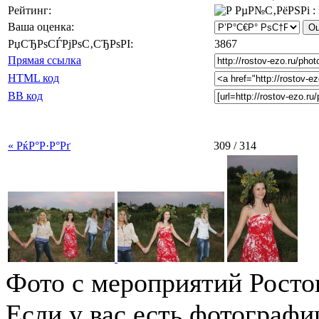
Рейтинг:
Ваша оценка:
РџСЂРѕСЃРјРѕС‚СЂРѕРІ:
3867
Прямая ссылка
HTML код
BB код
« РќР°Р·Р°Рґ
309 / 314
Фото с мероприятий Росто
Если у вас есть фотографи