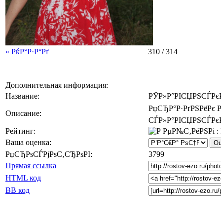
« РќР°Р·Р°Рґ
310 / 314
Дополнительная информация:
Название:
РЎР»Р°РІСЏРЅСЃРєР
РџСЂР°Р·РґРЅРёРє Р
Описание:
СЃР»Р°РІСЏРЅСЃРєРё
Рейтинг:
Ваша оценка:
РџСЂРѕСЃРјРѕС‚СЂРѕРІ:
3799
Прямая ссылка
HTML код
BB код