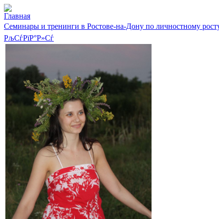
Главная
Семинары и тренинги в Ростове-на-Дону по личностному рост
РљСѓРїР°Р»Сѓ