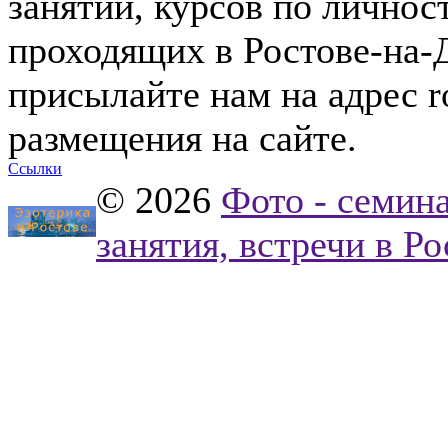
занятий, курсов по лично
проходящих в Ростове-на-Д
присылайте нам на адрес
r
размещения на сайте.
Ссылки
© 2026
Фото - семина
занятия, встречи в Р