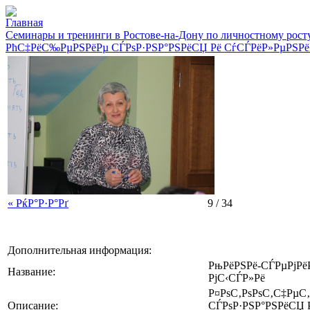
Главная
Семинары и тренинги в Ростове-на-Дону по личностному рост
РћС‡РёС‰РµРЅРёРµ СЃРѕР·РЅР°РЅРёСЏ Рё СѓСЃРёР»РµРЅРё
« РќР°Р·Р°Рґ
9 / 34
Дополнительная информация:
РњРёРЅРё-СЃРµРјРё
Название:
РјС‹СЃР»Рё
Р¤РѕС‚РѕРѕС‚С‡РµС
Описание:
СЃРѕР·РЅР°РЅРёСЏ 